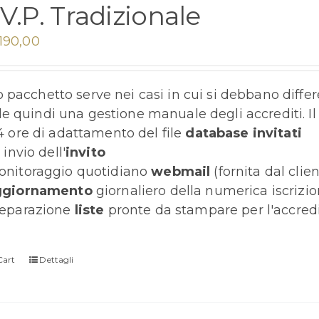
.V.P. Tradizionale
.190,00
pacchetto serve nei casi in cui si debbano differen
e quindi una gestione manuale degli accrediti. 
4 ore di adattamento del file
database invitati
1 invio dell'
invito
nitoraggio quotidiano
webmail
(fornita dal clien
ggiornamento
giornaliero della numerica iscrizio
eparazione
liste
pronte da stampare per l'accredit
Cart
Dettagli