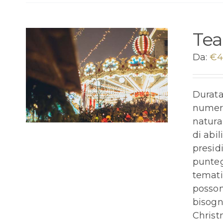
Tea
Da:
€
4
Durata
numero
natura 
di abi
presid
punteg
temati
posson
bisogn
Christ