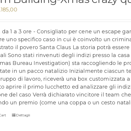
.185,00
 da 1 a 3 ore - Consigliato per cene un escape gam
ere uno specifico caso in cui è coinvolto un crimi
trato il povero Santa Claus La storia potrà esser
ali Sono stati rinvenuti degli indizi presso la cas
tmas Bureau Investigation) sta raccogliendo le pro
tate in un pacco natalizio Inizialmente ciascun te
gruppo di lavoro, riceverà una box customizzata a 
 aprire il primo lucchetto ed analizzare gli indizi
one del caso Verrà dichiarato vincitore il team che
ndo un premio (come una coppa o un cesto natali
Cart
Dettagli