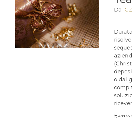
Da:
€
2
Durata
risolv
seques
aziend
(Chris
deposi
o dal 
compito
soluzi
riceve
Add to 