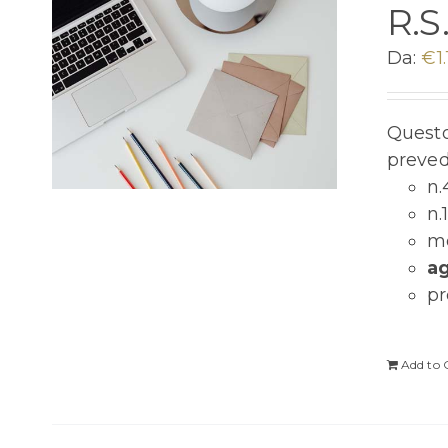
R.S
Da:
€
1
Questo 
preved
n.
n.
mo
a
pr
Add to 