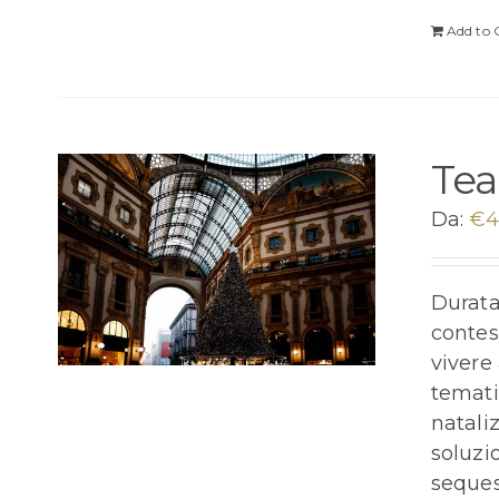
Add to 
Tea
Da:
€
4
Durata 
contes
vivere 
temati
nataliz
soluzi
seques