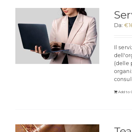
Ser
Da:
€
1
Il ser
dell'o
(delle
organi
consul
Add to 
Tea