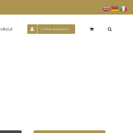
eckout
il Mio Account