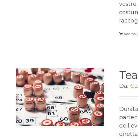
vostre 
costum
raccog
Add to 
Tea
Da:
€
2
Durata 
partec
dell’e
dirett