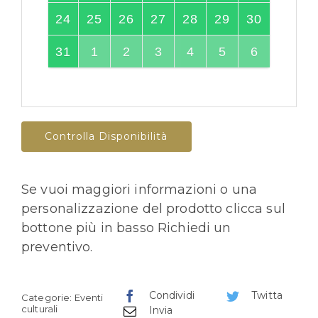
24
25
26
27
28
29
30
31
1
2
3
4
5
6
Controlla Disponibilità
Se vuoi maggiori informazioni o una
personalizzazione del prodotto clicca sul
bottone più in basso Richiedi un
preventivo.
Condividi
Twitta
Categorie:
Eventi
culturali
Invia