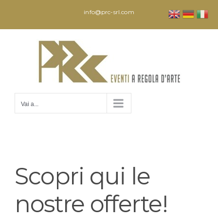
Salta
info@prc-srl.com
al
contenuto
Vai a...
Scopri qui le
nostre offerte!