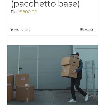
(pacchetto base)
Da:
€
800,00
Add to Cart
Dettagli