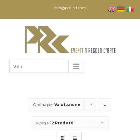
Salta
info@prc-srl.com
al
contenuto
Vai a...
Ordina per
Valutazione
Mostra
12 Prodotti