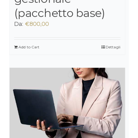
(pacchetto base)
Da:
€
800,00
Add to Cart
Dettagli