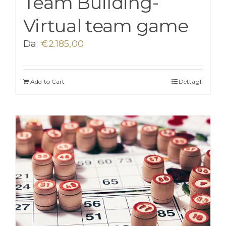
Team Building-
Virtual team game
Da:
€
2.185,00
Add to Cart
Dettagli