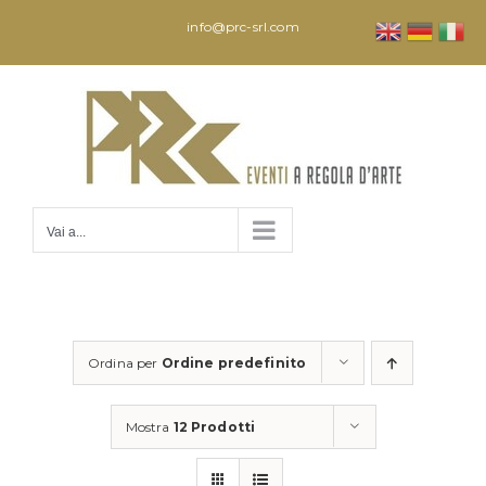
Salta
info@prc-srl.com
al
contenuto
Vai a...
Ordina per
Ordine predefinito
Mostra
12 Prodotti