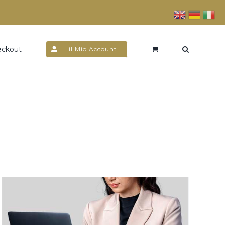
eckout
il Mio Account