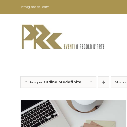
Salta
info@prc-srl.com
al
contenuto
Ordina per
Ordine predefinito
Mostr